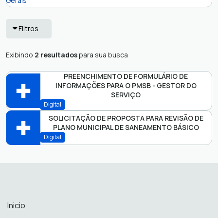
Apoio
Licenciamento
Filtros
Administrativo
Ambiental
Apoio Técnico
Ouvidoria
Exibindo
2 resultados
para sua busca
Laboratório CISAB
Protocolos
PREENCHIMENTO DE FORMULÁRIO DE
Lab
INFORMAÇÕES PARA O PMSB - GESTOR DO
SERVIÇO
Digital
SOLICITAÇÃO DE PROPOSTA PARA REVISÃO DE
PLANO MUNICIPAL DE SANEAMENTO BÁSICO
Abrir online > Via protocolo 1Doc
Digital
Perfis:
Abrir online > Via protocolo 1Doc
Perfis:
Inicio