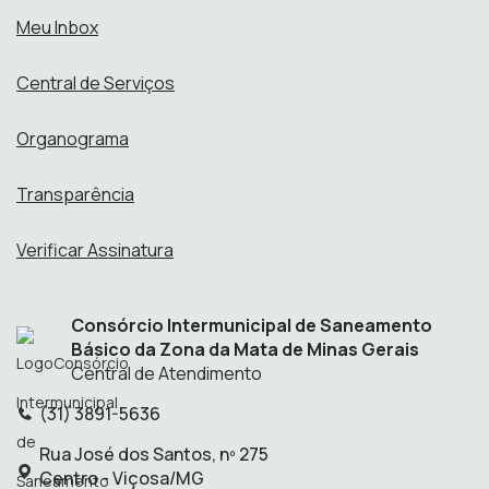
Meu Inbox
Central de Serviços
Organograma
Transparência
Verificar Assinatura
Consórcio Intermunicipal de Saneamento
Básico da Zona da Mata de Minas Gerais
Central de Atendimento
(31) 3891-5636
Telefone:
Rua José dos Santos, nº 275
Endereço:
Centro - Viçosa/MG